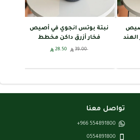
أصيص
نبتة بوتس انجوي في أصيص
نبتة 
الهند
فخار أزرق داكن مخطط
28.50
39.00
تواصل معنا
554891800 966+
0554891800