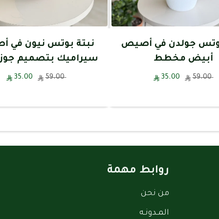
بوتس جولدن في أصيص
نبتة بوتس نيون في 
أبيض مخطط
سيراميك بتصميم جوز 
35.00
59.00
35.00
59.00
روابط مهمة
من نحن
المـدونـه