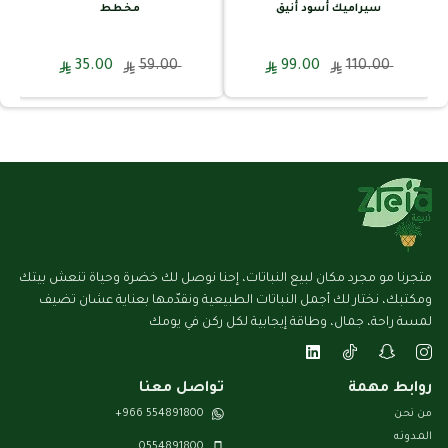
سيراميك أسود أنيق
مخطط
35.00
59.00
99.00
110.00
متجرنا مو مجرد مكان لبيع النباتات، إحنا نوصل لك خضرة وحياة تنعش بيتك
ومكتبك، نختار لك أجمل النباتات الطبيعية ونقدّمها بعناية عشان تضيف
لمسة راحة، جمال، وطاقة إيجابية لكل ركن في يومك
روابط مهمة
تواصل معنا
من نحن
554891800 966+
المـدونـه
0554891800