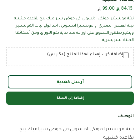
99.00
84.15
نبتة مونستيرا مونكي ادنسوني في حوض سيراميك بيج بقاعده خشبيه
نبتة القفص الصدري او مونستيرا ادنسوني ، احد انواع نبات المونستيرا
ويتميز بظهور الشقوق على اوراقه منذ بداية نمو الاوراق ومن أسمائها
الجبنة السويسرية.
إضافة كرت إهداء لهذا المنتج (+5 ر.س)
أرسل كهدية
إضافة إلى السلة
الوصف
نبتة مونستيرا مونكي ادنسوني في حوض سيراميك بيج
بقاعده خشبيه