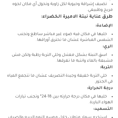
تضيف إشراقة وحيوية لكل زاوية وتحول أي مكان لجوه
مريح وطبيعي.
طرق عناية نبتة الاميرة الخضراء:
الإضاءة:
خليها في مكان فيه ضوء غير مباشر ساطع وتجنب
الشمس المباشرة عشان ما تحترق أوراقها.
الري:
اسقِ النبتة بشكل معتدل وخلي التربة رطبة ولكن مش
مشبعة بالماء وانتبه ما تغرقها.
التربة:
خلي التربة خفيفة وجيدة التصريف عشان ما تتجمع المياه
في الجذور.
درجة الحرارة:
خليها في مكان درجة حرارته بين 18-24° وتجنب تيارات
الهواء الباردة.
التسميد:
استخدم سماد متوازن خلال موسم النمو الربيع والصيف