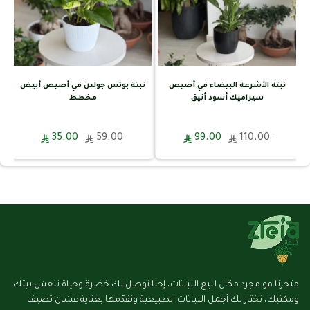
نبتة الأشرعة البيضاء في أصيص
نبتة بوتس جولدن في أصيص أبيض
سيراميك أسود أنيق
مخطط
35.00
59.00
99.00
110.00
متجرنا مو مجرد مكان لبيع النباتات، إحنا نوصل لك خضرة وحياة تنعش بيتك
ومكتبك، نختار لك أجمل النباتات الطبيعية ونقدّمها بعناية عشان تضيف