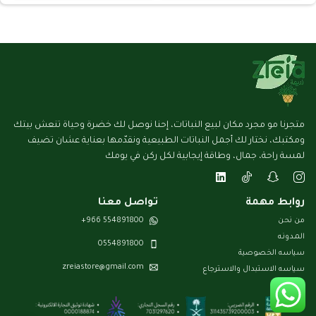
متجرنا مو مجرد مكان لبيع النباتات، إحنا نوصل لك خضرة وحياة تنعش بيتك
ومكتبك، نختار لك أجمل النباتات الطبيعية ونقدّمها بعناية عشان تضيف
لمسة راحة، جمال، وطاقة إيجابية لكل ركن في يومك
روابط مهمة
تواصل معنا
من نحن
554891800 966+
المـدونـه
0554891800
سياسه الخصوصية
zreiastore@gmail.com
سياسه الاستبدال والاسترجاع