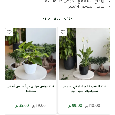
إرتفاع النبتة مع الحوض 16- 18 سم
عرض الحوض 14سم
منتجات ذات صله
نبتة الأشرعة البيضاء في أصيص
نبتة بوتس جولدن في أصيص أبيض
سيراميك أسود أنيق
مخطط
35.00
59.00
99.00
110.00