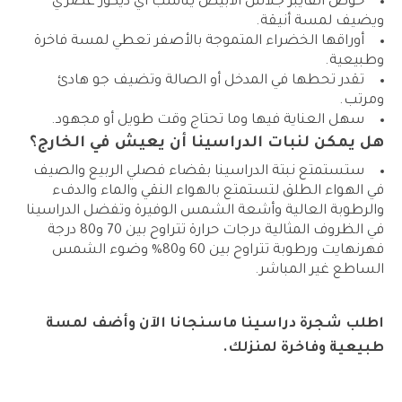
حوض الفايبر جلاس الأبيض يناسب أي ديكور عصري
ويضيف لمسة أنيقة.
أوراقها الخضراء المتموجة بالأصفر تعطي لمسة فاخرة
وطبيعية.
تقدر تحطها في المدخل أو الصالة وتضيف جو هادئ
ومرتب.
سهل العناية فيها وما تحتاج وقت طويل أو مجهود.
هل يمكن لنبات الدراسينا أن يعيش في الخارج؟‬‏
ستستمتع نبتة الدراسينا بقضاء فصلي الربيع والصيف
في الهواء الطلق لتستمتع بالهواء النقي والماء والدفء
والرطوبة العالية وأشعة الشمس الوفيرة وتفضل الدراسينا
في الظروف المثالية درجات حرارة تتراوح بين 70 و80 درجة
فهرنهايت ورطوبة تتراوح بين 60 و80% وضوء الشمس
الساطع غير المباشر.
اطلب شجرة دراسينا ماسنجانا الآن وأضف لمسة
طبيعية وفاخرة لمنزلك.