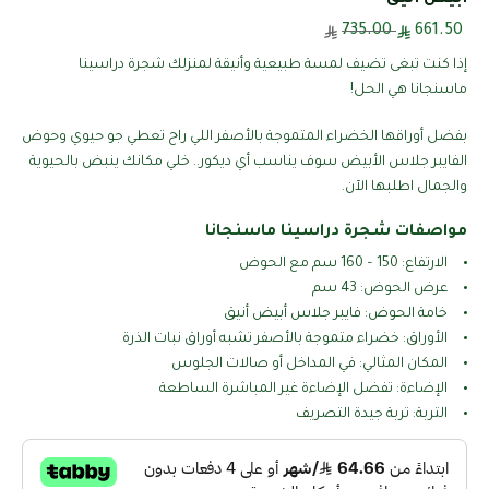
735.00
661.50
إذا كنت تبغى تضيف لمسة طبيعية وأنيقة لمنزلك شجرة دراسينا
ماسنجانا هي الحل!
بفضل أوراقها الخضراء المتموجة بالأصفر اللي راح تعطي جو حيوي وحوض
الفايبر جلاس الأبيض سوف يناسب أي ديكور.. خلي مكانك ينبض بالحيوية
والجمال اطلبها الآن.
مواصفات شجرة دراسينا ماسنجانا
الارتفاع: 150 – 160 سم مع الحوض
عرض الحوض: 43 سم
خامة الحوض: فايبر جلاس أبيض أنيق
الأوراق: خضراء متموجة بالأصفر تشبه أوراق نبات الذرة
المكان المثالي: في المداخل أو صالات الجلوس
الإضاءة: تفضل الإضاءة غير المباشرة الساطعة
التربة: تربة جيدة التصريف