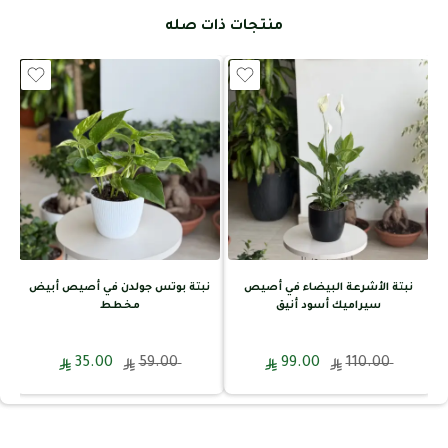
منتجات ذات صله
نبتة الأشرعة البيضاء في أصيص
نبتة بوتس جولدن في أصيص أبيض
سيراميك أسود أنيق
مخطط
35.00
59.00
99.00
110.00