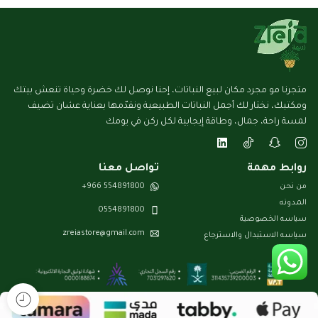
متجرنا مو مجرد مكان لبيع النباتات، إحنا نوصل لك خضرة وحياة تنعش بيتك
ومكتبك، نختار لك أجمل النباتات الطبيعية ونقدّمها بعناية عشان تضيف
لمسة راحة، جمال، وطاقة إيجابية لكل ركن في يومك
روابط مهمة
تواصل معنا
من نحن
554891800 966+
المـدونـه
0554891800
سياسه الخصوصية
zreiastore@gmail.com
سياسه الاستبدال والاسترجاع