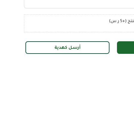
+5 ر.س)
أرسل كهدية