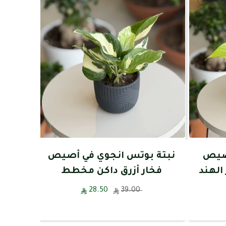
أصيص
نبتة بوتس انجوي في أصيص
نبتة 
الهند
فخار أزرق داكن مخطط
28.50
39.00