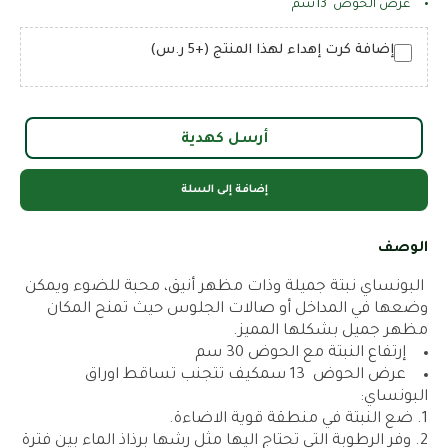
عرض الحوض 13سم
إضافة كرت إهداء لهذا المنتج (+5 ر.س)
أرسل كهدية
إضافة إلى السلة
الوصف
البونساي نبتة جميلة وذات مظهر أنيق، محبة للضوء ويمكن
وضعها في المداخل أو صالات الجلوس حيث تمنح المكان
مظهر جميل بشكلها المميز.
إرتفاع النبتة مع الحوض 30 سم
عرض الحوض 13 سمكيف تتجنب تساقط اوراق
البونساي:
ضع النبتة في منطقة قوية الاضاءة.
وفر الرطوبة التي تحتاج اليها مثل رشها برذاذ الماء بين فترة