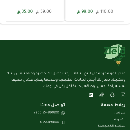
35.00
59.00
99.00
110.00
متجرنا مو مجرد مكان لبيع النباتات، إحنا نوصل لك خضرة وحياة تنعش بيتك
ومكتبك، نختار لك أجمل النباتات الطبيعية ونقدّمها بعناية عشان تضيف
لمسة راحة، جمال، وطاقة إيجابية لكل ركن في يومك
روابط مهمة
تواصل معنا
من نحن
554891800 966+
المـدونـه
0554891800
سياسه الخصوصية