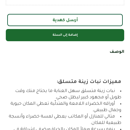
أرسل كهدية
إضافة إلى السلة
الوصف
مميزات نبات زينة متسلق:
نبات زينة متسلق سهل العناية ما يحتاج منك وقت
طويل أو مجهود كبير ليظل صحي.
أوراقه الخضراء اللامعة والمتدلّية تعطي المكان حيوية
وجمال طبيعي.
مثالي للمنازل أو المكاتب يعطي لمسة خضراء وأنسجة
طبيعية للمكان.
ينمو بسرعة ويملأ المكان بالحياة ويضفي إشراقة في