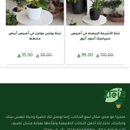
نبتة الأشرعة البيضاء في أصيص
نبتة بوتس جولدن في أصيص أبيض
سيراميك أسود أنيق
مخطط
35.00
59.00
99.00
110.00
متجرنا مو مجرد مكان لبيع النباتات، إحنا نوصل لك خضرة وحياة تنعش بيتك
ومكتبك، نختار لك أجمل النباتات الطبيعية ونقدّمها بعناية عشان تضيف
لمسة راحة، جمال، وطاقة إيجابية لكل ركن في يومك