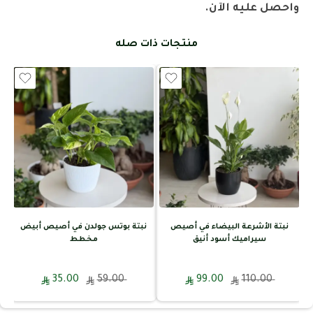
واحصل عليه الآن.
منتجات ذات صله
نبتة الأشرعة البيضاء في أصيص
نبتة بوتس جولدن في أصيص أبيض
سيراميك أسود أنيق
مخطط
35.00
59.00
99.00
110.00