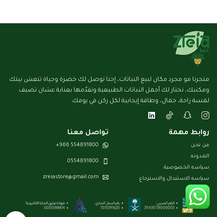
متجرنا مو مجرد مكان لبيع النباتات، إحنا نوصل لك خضرة وحياة تنعش بيتك
ومكتبك، نختار لك أجمل النباتات الطبيعية ونقدّمها بعناية عشان تضيف
لمسة راحة، جمال، وطاقة إيجابية لكل ركن في يومك
روابط مهمة
تواصل معنا
من نحن
554891800 966+
المـدونـه
0554891800
سياسه الخصوصية
zreiastore@gmail.com
سياسه الاستبدال والاسترجاع