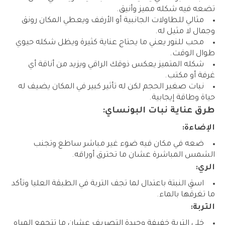
تضعه فيه شكله مميز وأنيق.
مثالي للطاولات الجانبية أو الأرفف ويعطي المكان رونق
وجمال لا مثيل له.
محب للنور يعني ما يحتاج عناية كثيرة ويظل شكله حيوي
طوال الوقت.
شكله المتميز يعكس ذوقك الراقي ويزيد من أناقة أي
غرفة أو مكتب.
نبات صغير الحجم لكن له تأثير كبير في المكان يضيف له
حياة وطاقة إيجابية.
طرق عناية نبات البونساي:
الإضاءة:
ضعه في مكان فيه ضوء غير مباشر ساطع وتجنب
الشمس المباشرة عشان ما تحترق أوراقه.
الري:
اسقِ النبتة باعتدال لما تجف التربة في الطبقة العليا وتأكد
ما تغرقها بالماء.
التربة:
خلي التربة خفيفة وجيدة التصريف عشان ما تتجمع المياه