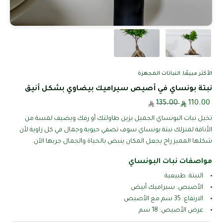
الأكثر مبيعًا
,
النباتات المجهزة
نبتة بونساي في أصيص سيراميك بيضاوي بشكل أنيق
135.00
110.00
تخيل نبات البونساي الجميل يزين طاولتك أو رفك ويضيف لمسة من
الأناقة لمنزلك نبتة بونساي سوف تضفي حيوية وجمال في كل زاوية لأن
شكلها المميز راح يجعل المكان ينبض بالحياة والجمال جربها الآن.
مواصفات نبات البونساي
النبتة: طبيعية
الأصيص: سيراميك أبيض
الارتفاع: 35 سم مع الأصيص
عرض الأصيص: 18 سم