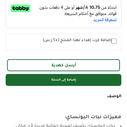
إضافة كرت إهداء لهذا المنتج (+5 ر.س)
أرسل كهدية
إضافة إلى السلة
الوصف
مميزات نبات البونساي:
نبات البونساي يضيف لمسة جمالية فريدة لأي مكان