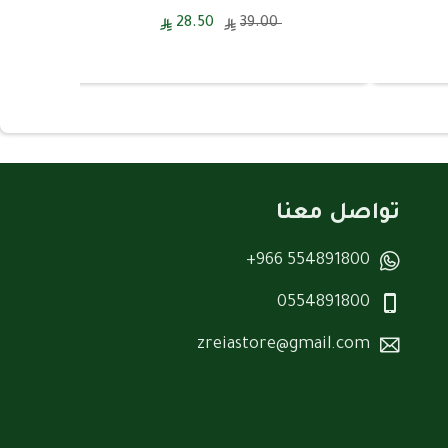
28.50
39.00
تواصل معنا
554891800 966+
0554891800
zreiastore@gmail.com