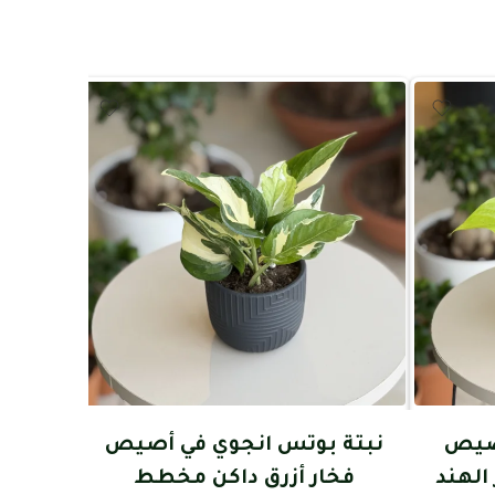
أصيص
نبتة بوتس انجوي في أصيص
نبتة 
الهند
فخار أزرق داكن مخطط