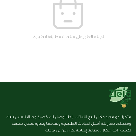
لم يتم العثور على منتجات مطابقة لاختيارك.
متجرنا مو مجرد مكان لبيع النباتات، إحنا نوصل لك خضرة وحياة تنعش بيتك
ومكتبك، نختار لك أجمل النباتات الطبيعية ونقدّمها بعناية عشان تضيف
لمسة راحة، جمال، وطاقة إيجابية لكل ركن في يومك