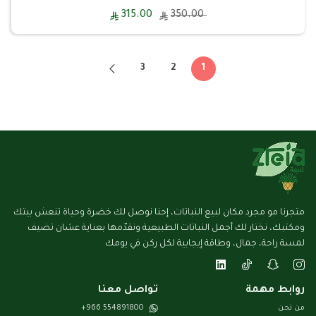
315.00
350.00
3
2
1
متجرنا مو مجرد مكان لبيع النباتات، إحنا نوصل لك خضرة وحياة تنعش بيتك
ومكتبك، نختار لك أجمل النباتات الطبيعية ونقدّمها بعناية عشان تضيف
لمسة راحة، جمال، وطاقة إيجابية لكل ركن في يومك
روابط مهمة
تواصل معنا
من نحن
554891800 966+