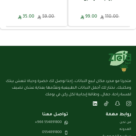
35.00
59.00
99.00
110.00
متجرنا مو مجرد مكان لبيع النباتات، إحنا نوصل لك خضرة وحياة تنعش بيتك
ومكتبك، نختار لك أجمل النباتات الطبيعية ونقدّمها بعناية عشان تضيف
لمسة راحة، جمال، وطاقة إيجابية لكل ركن في يومك
روابط مهمة
تواصل معنا
من نحن
554891800 966+
المـدونـه
0554891800