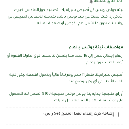
59.00
35.00
نبتة جولدن بوتس في أصيص سيراميك بتصميم جوز الهند هي خيارك
الأذكى إذا كنت تبحث عن نبتة بوتس بالماء تمنحك الانتعاش الطبيعي في
زوايا بيتك بدون ما تشيل هم الفوضى أو صعوبة العناية.
مواصفات نبتة بوتس بالماء
ارتفاع إجمالي يصل إلى 16 سم، مما يضمن تناسقها فوق طاولة القهوة أو
أرفف الكتب بدون ازدحام.
أصيص سيراميك بقطر 11 سم يوفر ثباتاً عالياً ويتحول لقطعة ديكور فنية
تلفت الأنظار في أي ركن توضع فيه.
أوراق طبيعية جذابة بتة جولدن بوتس طبيعية 100% تضمن لك الحصول
على فوائد تنقية الهواء الحقيقية داخل منزلك.
إضافة كرت إهداء لهذا المنتج (+5 ر.س)