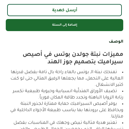
أرسل كهدية
إضافة إلى السلة
الوصف
مميزات نبتة جولدن بوتس في أصيص
سيراميك بتصميم جوز الهند
تمنحك نبتة الـ بوتس بالماء راحة بال تامة بفضل قدرتها
العالية على التحمل، مما يجعلها الرفيق المثالي حتى لو كنت
كثير الانشغال.
تضيف الأوراق المتدلّية انسيابية وحيوية طبيعية تكسر
رتابة الزوايا الباهتة وتجدد طاقة المكان فورياً.
يوفر أصيص السيراميك حماية ممتازة لجذور النبتة
ويحافظ على برودتها بما يناسب طبيعة الأجواء الداخلية في
منازلنا.
تعتبر هدية مثالية تبيض وجهك في المناسبات بفضل