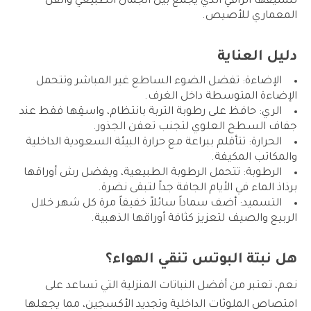
تنسيقها الراقي الذي يجمع بين الجمال الطبيعي والفن
المعماري للأصيص.
دليل العناية
الإضاءة: تفضل الضوء الساطع غير المباشر وتتحمل
الإضاءة المتوسطة داخل الغرف.
الري: حافظ على رطوبة التربة بانتظام، واسقِها فقط عند
جفاف السطح العلوي لتجنب تعفن الجذور.
الحرارة: تتأقلم ببراعة مع حرارة البيئة السعودية الداخلية
والمكاتب المكيفة.
الرطوبة: تتحمل الرطوبة الطبيعية، ويفضل رش أوراقها
برذاذ الماء في الأيام الجافة جداً لتبقى نضرة.
التسميد: أضف سماداً سائلاً خفيفاً مرة كل شهر خلال
الربيع والصيف لتعزيز كثافة أوراقها الذهبية.
هل نبتة البوتس تنقي الهواء؟
نعم، تعتبر من أفضل النباتات المنزلية التي تساعد على
امتصاص الملوثات الداخلية وتجديد الأكسجين، مما يجعلها