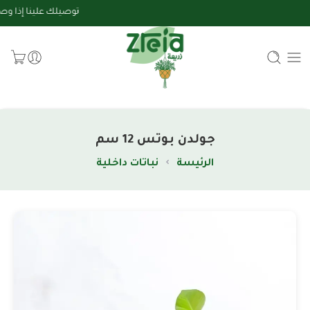
توصيلك علينا إذا وصلت مشترياتك لـ 199 ريال
جولدن بوتس 12 سم
الرئيسة
نباتات داخلية