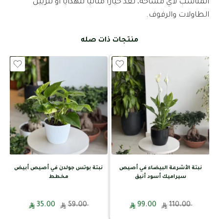
المناسب لأي مساحة، تُعدّ خيارًا مثاليًا للهدايا أو لتزيين
الطاولات والرفوف.
منتجات ذات صله
نبتة الأشرعة البيضاء في أصيص
نبتة بوتس جولدن في أصيص أبيض
سيراميك أسود أنيق
مخطط
35.00
59.00
99.00
110.00