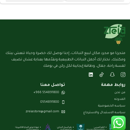
متجرنا مو مجرد مكان لبيع النباتات، إحنا نوصل لك خضرة وحياة تنعش بيتك
ومكتبك، نختار لك أجمل النباتات الطبيعية ونقدّمها بعناية عشان تضيف
لمسة راحة، جمال، وطاقة إيجابية لكل ركن في يومك
روابط مهمة
تواصل معنا
من نحن
554891800 966+
المـدونـه
0554891800
سياسه الخصوصية
zreiastore@gmail.com
سياسه الاستبدال والاسترجاع