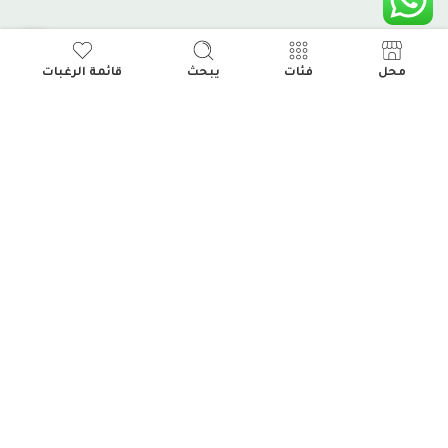
محل
فئات
يبحث
قائمة الرغبات