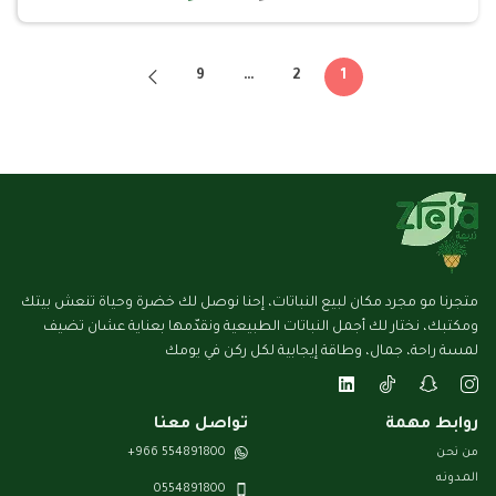
9
…
2
1
متجرنا مو مجرد مكان لبيع النباتات، إحنا نوصل لك خضرة وحياة تنعش بيتك
ومكتبك، نختار لك أجمل النباتات الطبيعية ونقدّمها بعناية عشان تضيف
لمسة راحة، جمال، وطاقة إيجابية لكل ركن في يومك
روابط مهمة
تواصل معنا
من نحن
554891800 966+
المـدونـه
0554891800