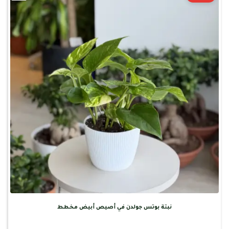
نبتة بوتس جولدن في أصيص أبيض مخطط